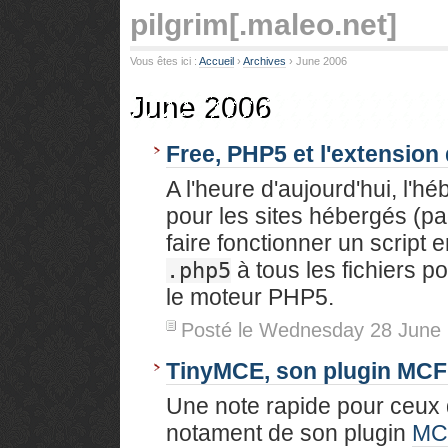
pilgrim
[.maleo.net]
Vous êtes ici :
Accueil
› 
Archives
› 
June 2006
June 2006
Free, PHP5 et l'extension 
A l'heure d'aujourd'hui, l'h
pour les sites hébergés (pa
faire fonctionner un script 
à tous les fichiers po
.php5
le moteur PHP5.
Posté le Wednesday 28 June
TinyMCE, son plugin MCF
Une note rapide pour ceux 
notament de son plugin
MC