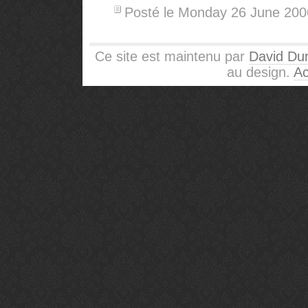
Posté le Monday 26 June 20
Ce site est maintenu par
David Dur
au design.
Ac