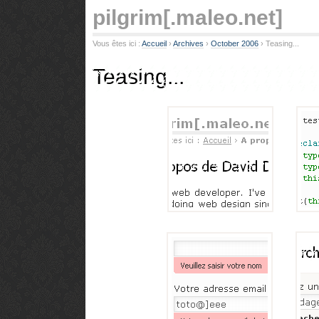
pilgrim
[.maleo.net]
Vous êtes ici :
Accueil
› 
Archives
› 
October 2006
› 
Teasing...
Teasing...