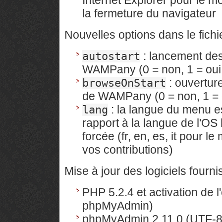
Internet Explorer pour le
la fermeture du navigateur
Nouvelles options dans le fich
: lancement des
autostart
WAMPany (0 = non, 1 = oui ;
: ouvertur
browseOnStart
de WAMPany (0 = non, 1 = o
: la langue du menu e
lang
rapport à la langue de l'OS
forcée (fr, en, es, it pour 
vos contributions)
Mise à jour des logiciels fournis
PHP 5.2.4 et activation de l
phpMyAdmin)
phpMyAdmin 2.11.0 (UTF-8