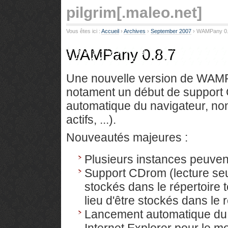
pilgrim
[.maleo.net]
Vous êtes ici :
Accueil
› 
Archives
› 
September 2007
› 
WAMPany 0.
WAMPany 0.8.7
Une nouvelle version de WAMPan
notament un début de support
automatique du navigateur, non
actifs, ...).
Nouveautés majeures :
Plusieurs instances peuven
Support CDrom (lecture seul
stockés dans le répertoire 
lieu d'être stockés dans l
Lancement automatique du n