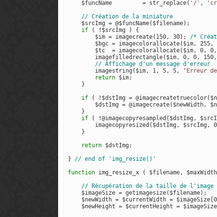
    $funcName         = str_replace(
'/'
, 
'cr
    $srcImg = @$funcName($filename);

if
 ( !$srcImg ) {

        $im = imagecreate(150, 30); 
/* Créat
        $bgc = imagecolorallocate($im, 255, 
        $tc  = imagecolorallocate($im, 0, 0,
        imagefilledrectangle($im, 0, 0, 150,
        imagestring($im, 1, 5, 5, 
"Erreur de
return
 $im;

    }

if
 ( !$dstImg = @imagecreatetruecolor($n
        $dstImg = @imagecreate($newWidth, $n
    }   

if
 ( !@imagecopyresampled($dstImg, $srcI
        imagecopyresized($dstImg, $srcImg, 0
    }

return
 $dstImg;

} 
function
 img_resize_x ( $filename, $maxWidth
    $imageSize = getimagesize($filename);

    $newWidth = $currentWidth = $imageSize[0
    $newHeight = $currentHeight = $imageSize