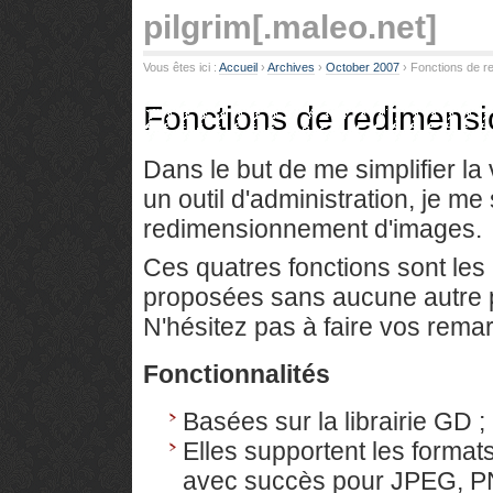
pilgrim
[.maleo.net]
Vous êtes ici :
Accueil
› 
Archives
› 
October 2007
› 
Fonctions de r
Fonctions de redimens
Dans le but de me simplifier la 
un outil d'administration, je me
redimensionnement d'images.
Ces quatres fonctions sont les p
proposées sans aucune autre pr
N'hésitez pas à faire vos rema
Fonctionnalités
Basées sur la librairie GD ;
Elles supportent les forma
avec succès pour JPEG, PN