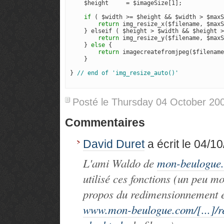
    $height     = $imageSize[1];

if
 ( $width >= $height && $width > $maxS
return
 img_resize_x($filename, $maxS
    } elseif ( $height > $width && $height >
return
 img_resize_y($filename, $maxS
    } 
else
 {

return
 imagecreatefromjpeg($filename
    }

} 
Posté le Thursday 04 October 2
Commentaires
David Duret
a écrit le 04/10
L'ami Waldo de
mon-beulogue
utilisé ces fonctions (un peu mo
propos du redimensionnement et
www.mon-beulogue.com/[...]/r