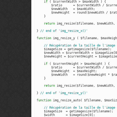
if
 ( $currentWidth > $maxWidth ) {

        $ratio      = $currentWidth / $curre
        $newWidth   = $maxWidth;

        $newHeight  = round($newWidth / $rat
    }

return
 img_resize($filename, $newWidth, 
} 
function
 img_resize_y ( $filename, $maxHeigh
    $imageSize = getimagesize($filename);

    $newWidth = $currentWidth = $imageSize[0
    $newHeight = $currentHeight = $imageSize
if
 ( $currentHeight > $maxHeight ) {

        $ratio      = $currentWidth / $curre
        $newHeight  = $maxHeight;

        $newWidth   = round($newHeight * $ra
    }

return
 img_resize($filename, $newWidth, 
} 
function
 img_resize_auto( $filename, $maxSiz
    $imageSize  = getimagesize($filename);

    $width      = $imageSize[0];
