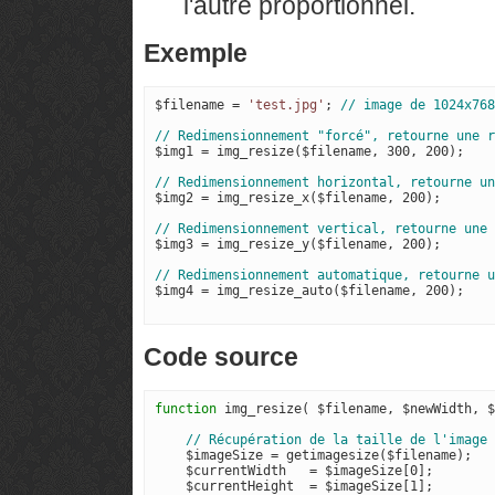
l'autre proportionnel.
Exemple
$filename = 
'test.jpg'
; 
$img1 = img_resize($filename, 300, 200);

$img2 = img_resize_x($filename, 200);

$img3 = img_resize_y($filename, 200);

$img4 = img_resize_auto($filename, 200);

Code source
function
 img_resize( $filename, $newWidth, $
    $imageSize = getimagesize($filename);

    $currentWidth   = $imageSize[0];

    $currentHeight  = $imageSize[1];
